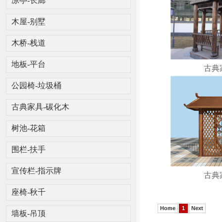
凉亭-长廊
木屋-别墅
木桥-栈道
地板-平台
古典
公园椅-垃圾桶
古典家具-碳化木
树池-花箱
围栏-扶手
宣传栏-指示牌
古典
座椅-秋千
Home
1
Next
墙板-吊顶