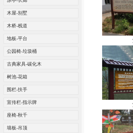
凉亭-长廊
木屋-别墅
木桥-栈道
地板-平台
公园椅-垃圾桶
古典家具-碳化木
树池-花箱
围栏-扶手
宣传栏-指示牌
座椅-秋千
墙板-吊顶