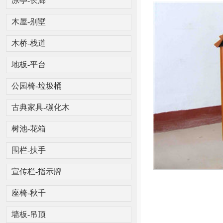
凉亭-长廊
木屋-别墅
木桥-栈道
地板-平台
公园椅-垃圾桶
古典家具-碳化木
树池-花箱
围栏-扶手
宣传栏-指示牌
座椅-秋千
墙板-吊顶